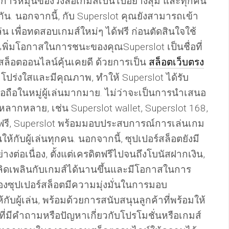
ุกการหมุนของวงล้อเกมส์เป็นไปอย่างสุ่ม และทุกคน
ัน. นอกจากนี้, กับ Superslot คุณยังสามารถเข้า
่น เพื่อทดสอบเกมส์ใหม่ๆ ได้ฟรี ก่อนตัดสินใจใช้
 เพิ่มโอกาสในการชนะของคุณSuperslot เป็นชื่อที่
อตออนไลน์คุ้นเคยดี ด้วยการเป็น
สล็อตเว็บตรง
โปร่งใสและมีคุณภาพ, ทำให้ Superslot ได้รับ
่อถือในหมู่ผู้เล่นมากมาย. ไม่ว่าจะเป็นการนำเสนอ
หลากหลาย, เช่น Superslot wallet, Superslot 168,
ตฟรี, Superslot พร้อมมอบประสบการณ์การเล่นเกม
นให้กับผู้เล่นทุกคน. นอกจากนี้, ซุปเปอร์สล็อตยังมี
งต่อเนื่อง, ตั้งแต่เครดิตฟรีไปจนถึงโบนัสฝากเงิน,
ลิดเพลินกับเกมส์ได้นานขึ้นและมีโอกาสในการ
งซุปเปอร์สล็อตมีความมุ่งมั่นในการมอบ
ห้กับผู้เล่น, พร้อมด้วยการสนับสนุนลูกค้าที่พร้อมให้
ที่มีคำถามหรือปัญหาเกี่ยวกับโปรโมชั่นหรือเกมส์