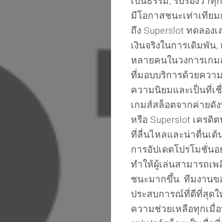
เป็นธรรม, รับรองว่าท
มีโอกาสชนะเท่าเทียมก
ถึง Superslot ทดลองเล
เงินจริงในการเดิมพัน,
หลายคนในวงการเกมสล็
ที่มอบบริการด้วยความ
ความนิยมและเป็นที่เชื
เกมส์สล็อตจากค่ายดัง
หรือ Superslot เครดิ
ที่ลื่นไหลและน่าตื่นเต้
การอัปเดตโปรโมชั่นอย่า
ทำให้ผู้เล่นสามารถเพ
ชนะมากขึ้น. ทีมงานขอ
ประสบการณ์ที่ดีที่สุดใ
ความช่วยเหลือทุกเมื่อ