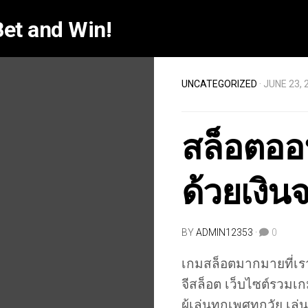
et and Win!
UNCATEGORIZED
· JUNE 23, 
สล็อตออน
ด้วยเงินจ
BY
ADMIN12353
·
0
เกมสล็อตมากมายที่เราไ
จีสล็อต เว็บไซต์รวมเก
ผู้เล่นทุกเพศทุกวัย เล