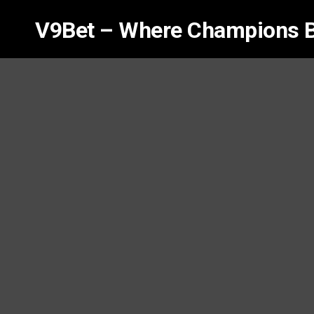
Skip
to
V9Bet – Where Champions B
content