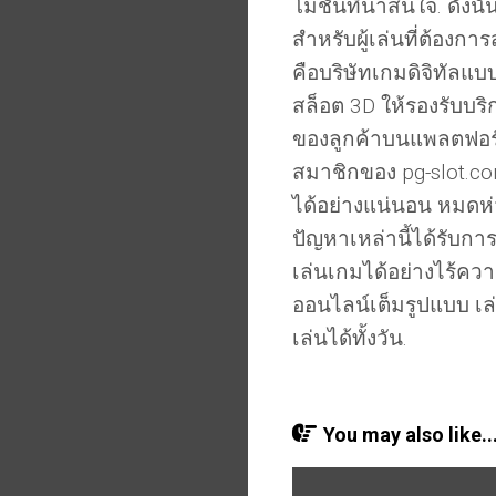
โมชั่นที่น่าสนใจ. ดังนั
สำหรับผู้เล่นที่ต้องกา
คือบริษัทเกมดิจิทัลแ
สล็อต 3D ให้รองรับบร
ของลูกค้าบนแพลตฟอร์
สมาชิกของ pg-slot.co
ได้อย่างแน่นอน หมดห่
ปัญหาเหล่านี้ได้รับกา
เล่นเกมได้อย่างไร้ควา
ออนไลน์เต็มรูปแบบ เล
เล่นได้ทั้งวัน.
You may also like..