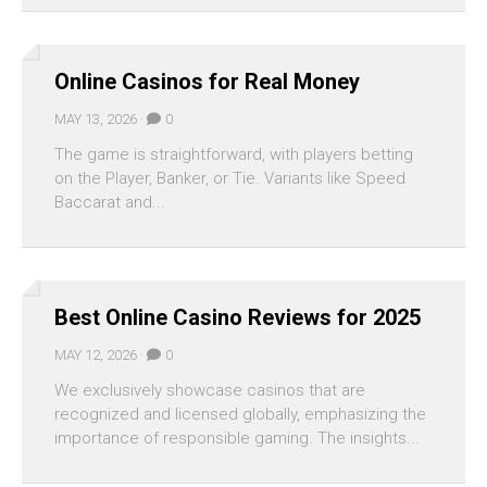
Online Casinos for Real Money
MAY 13, 2026 ·
0
The game is straightforward, with players betting
on the Player, Banker, or Tie. Variants like Speed
Baccarat and...
Best Online Casino Reviews for 2025
MAY 12, 2026 ·
0
We exclusively showcase casinos that are
recognized and licensed globally, emphasizing the
importance of responsible gaming. The insights...