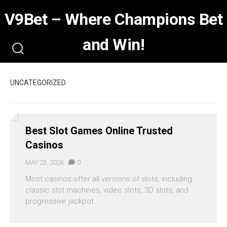
Skip
V9Bet – Where Champions Bet
to
content
and Win!
UNCATEGORIZED
Best Slot Games Online Trusted
Casinos
MAY 23, 2026 ·
0
Most casinos offer all versions of slots, including
classic slot machines, video slots, 3D slots, and
progressive jackpot...