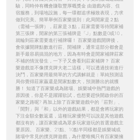
驗，同時仲有機會賺取豐厚嘅獎金 由遊戲內容、住
宿服務，到場地設施，每一環都追求極致表現，力求
做到完美。簡單舉例百家樂規則：此局閒家是２點
（需補一張牌），莊家是３點，莊家需要等待閒家補
第三張牌，閒家的第三張補牌是「J」點數是0或10，
就輪到莊家需要進行補牌囉！ 百家樂遊戲開牌後，
會依據開牌點數進行莊、閒補牌，通常這部分都會是
新手最容易搞混的地方，因為有時會是閒家補牌莊家
不補的情況發生，一下子又會看到莊家補牌？ 百家
樂遊戲並不像撲克牌大老二這樣，可以透過技術進行
決鬥，百家樂用最簡單的方式講解就是：單純預測這
局你覺得莊家贏還是閒家點數大，預測勝出的就獲
勝！ 知道了百家樂成為賭場、娛樂城中熱門遊戲的
原因後，你是不是躍躍欲試，也想要趕快開啟你的百
家樂之路呢? 再加上除了百家樂遊戲中的「莊對」、
「閒對」與「和」以外的遊戲結果，都是會將玩家的
下注金額全數返還，這種玩家優勢可以說是其他遊戲
都沒有的，讓百家樂成為眾多玩家遊玩的首選遊戲主
要原因。 百家樂、21點、10點半同樣都是娛樂城或
賭場中常見的撲克牌遊戲，為什麼唯獨只有百家樂擁