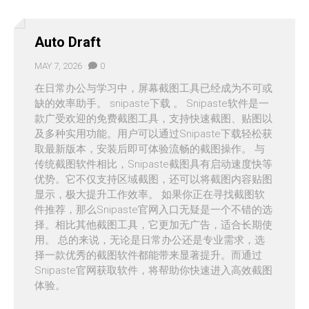
Auto Draft
MAY 7, 2026 ·
0
在日常办公与学习中，屏幕截图工具已经成为不可或
缺的效率助手。 snipaste下载 。 Snipaste软件是一
款广受欢迎的免费截图工具，支持快速截图、贴图以
及多种实用功能。用户可以通过Snipaste下载轻松获
取最新版本，安装后即可体验流畅的截图操作。 与
传统截图软件相比，Snipaste截图具有启动速度快等
优势。它不仅支持区域截图，还可以将截图内容贴图
显示，极大提升工作效率。 如果你正在寻找截图软
件推荐，那么Snipaste官网入口无疑是一个不错的选
择。相比其他截图工具，它更加无广告，适合长期使
用。 总的来说，无论是日常办公还是专业需求，选
择一款优秀的截图软件都能带来显著提升。而通过
Snipaste官网获取软件，将帮助你快速进入高效截图
体验。